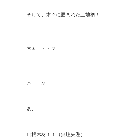
そして、木々に囲まれた土地柄！
木々・・・？
木・・材・・・・・
あ、
山根木材！！（無理矢理）